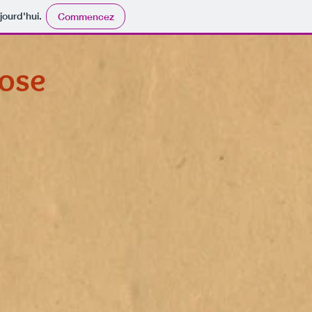
jourd'hui.
Commencez
nose