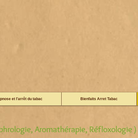
pnose et l'arrêt du tabac
Bienfaits Arret Tabac
phrologie, Aromathérapie, Réfloxologie )