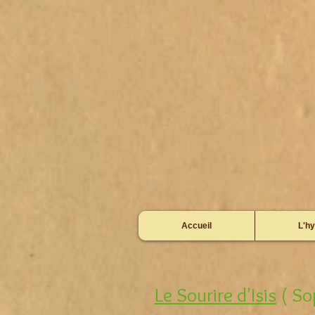
Accueil
L'hy
Le Sourire d'Isis
( So